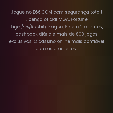
Jogue no E66.COM com segurança total!
Licença oficial MGA, Fortune
Tiger/Ox/Rabbit/Dragon, Pix em 2 minutos,
cashback diário e mais de 800 jogos
exclusivos. O cassino online mais confiável
para os brasileiros!