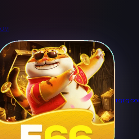
.COM
TQTQ.CO