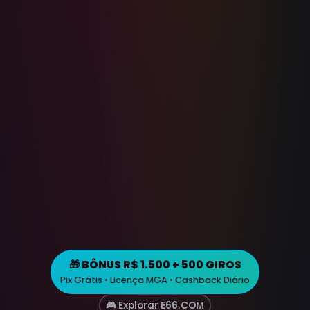
🎁 BÔNUS R$ 1.500 + 500 GIROS
Pix Grátis • Licença MGA • Cashback Diário
🎮 Explorar E66.COM